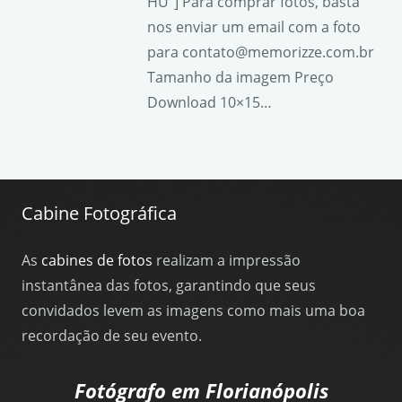
HU”] Para comprar fotos, basta
nos enviar um email com a foto
para contato@memorizze.com.br
Tamanho da imagem Preço
Download 10×15…
Cabine Fotográfica
As
cabines de fotos
realizam a impressão
instantânea das fotos, garantindo que seus
convidados levem as imagens como mais uma boa
recordação de seu evento.
Fotógrafo em Florianópolis