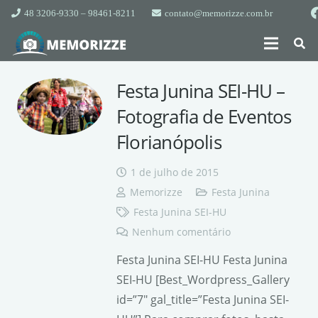
48 3206-9330 – 98461-8211
contato@memorizze.com.br
Festa Junina SEI-HU –
Fotografia de Eventos
Florianópolis
1 de julho de 2015
Memorizze
Festa Junina
Festa Junina SEI-HU
Nenhum comentário
Festa Junina SEI-HU Festa Junina
SEI-HU [Best_Wordpress_Gallery
id=”7″ gal_title=”Festa Junina SEI-