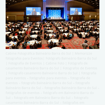
Cabine Fotográfica Balneário Barra do Sul | Memorizze
fotografos para Eventos| Fotógrafo Balneário Barra do Sul
| Fotografia de Eventos | Cabine Foto | Fotógrafo de
casamento Balneário Barra do Sul | Fotografos de Eventos
| Fotógrafo casamento Balneário Barra do Sul | fotografia
para eventos – fotógrafos para eventos – fotografia de
eventos – fotografo Balneário Barra do Sul – fotografo
Balneário Barra do Sul – fotografos Balneário Barra do Sul –
fotógrafos de eventos – fotógrafo em Balneário Barra do
Sul – fotografo em Balneário Barra do Sul – fotografo
casamento Balneário Barra do Sul – fotógrafos em