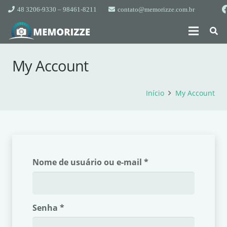
48 3206-9330 – 98461-8211
contato@memorizze.com.br
My Account
Início
My Account
Obrigatório
Nome de usuário ou e-mail
*
Obrigatório
Senha
*