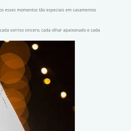
odos esses momentos tão especiais em casamentos
cada sorriso sincero, cada olhar apaixonado e cada