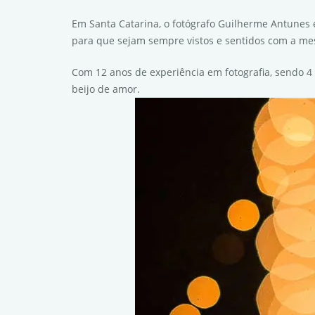
Em Santa Catarina, o fotógrafo Guilherme Antunes
para que sejam sempre vistos e sentidos com a me
Com 12 anos de experiência em fotografia, sendo 4
beijo de amor.