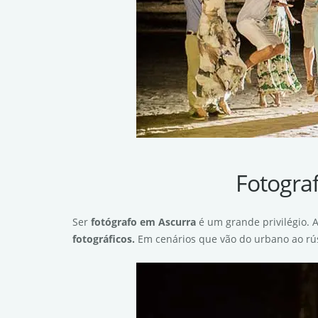
Fotograf
Ser
fot
ó
grafo em Ascurra
é um grande privilégio. A
fotogr
á
ficos.
Em cenários que vão do urbano ao rústi