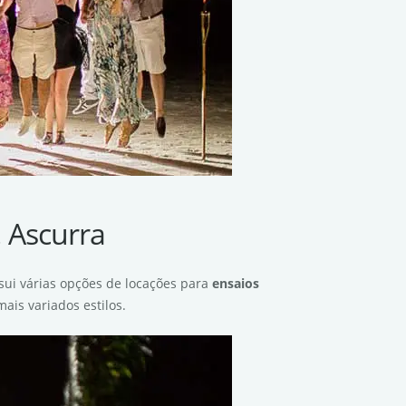
! Ascurra
ssui várias opções de locações para
ensaios
ais variados estilos.