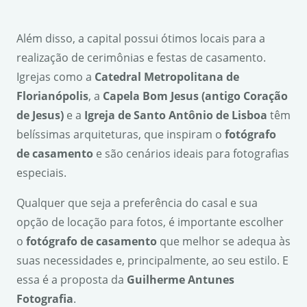
Além disso, a capital possui ótimos locais para a
realização de cerimônias e festas de casamento.
Igrejas como a
Catedral Metropolitana de
Florian
ó
polis
, a
Capela Bom Jesus (antigo Cora
çã
o
de Jesus)
e a
Igreja de Santo Ant
ô
nio de Lisboa
têm
belíssimas arquiteturas, que inspiram o
fot
ó
grafo
de casamento
e são cenários ideais para fotografias
especiais.
Qualquer que seja a preferência do casal e sua
opção de locação para fotos, é importante escolher
o
fot
ó
grafo de casamento
que melhor se adequa às
suas necessidades e, principalmente, ao seu estilo. E
essa é a proposta da
Guilherme Antunes
Fotografia
.