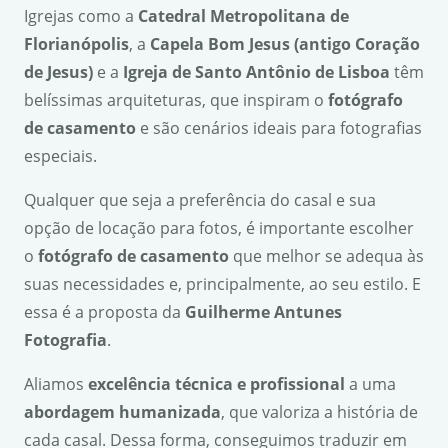
Igrejas como a
Catedral Metropolitana de
Florian
ó
polis
, a
Capela Bom Jesus (antigo Cora
çã
o
de Jesus)
e a
Igreja de Santo Ant
ô
nio de Lisboa
têm
belíssimas arquiteturas, que inspiram o
fot
ó
grafo
de casamento
e são cenários ideais para fotografias
especiais.
Qualquer que seja a preferência do casal e sua
opção de locação para fotos, é importante escolher
o
fot
ó
grafo de casamento
que melhor se adequa às
suas necessidades e, principalmente, ao seu estilo. E
essa é a proposta da
Guilherme Antunes
Fotografia
.
Aliamos
excel
ê
ncia t
é
cnica e profissional
a uma
abordagem humanizada
, que valoriza a história de
cada casal. Dessa forma, conseguimos traduzir em