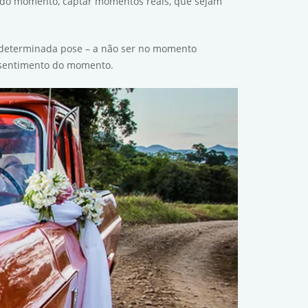
o do momento, captar momentos reais, que sejam
 determinada pose – a não ser no momento
o sentimento do momento.