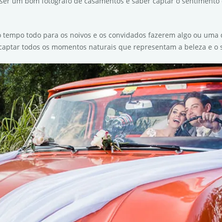
ra ser um bom fotógrafo de casamentos é saber captar o sentiment
 tempo todo para os noivos e os convidados fazerem algo ou uma
e captar todos os momentos naturais que representam a beleza e 