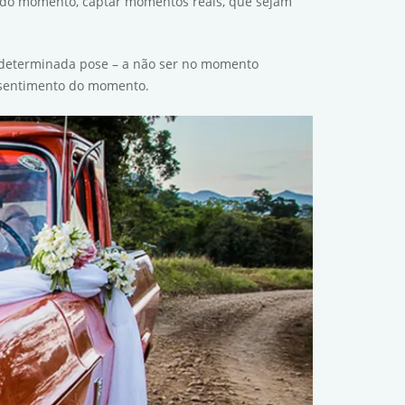
o do momento, captar momentos reais, que sejam
 determinada pose – a não ser no momento
o sentimento do momento.