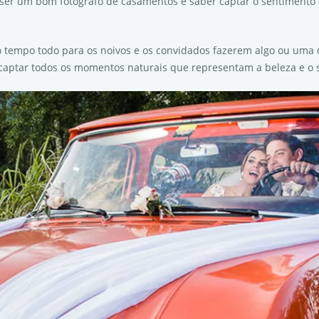
ra ser um bom fotógrafo de casamentos é saber captar o sentiment
 tempo todo para os noivos e os convidados fazerem algo ou uma
e captar todos os momentos naturais que representam a beleza e 