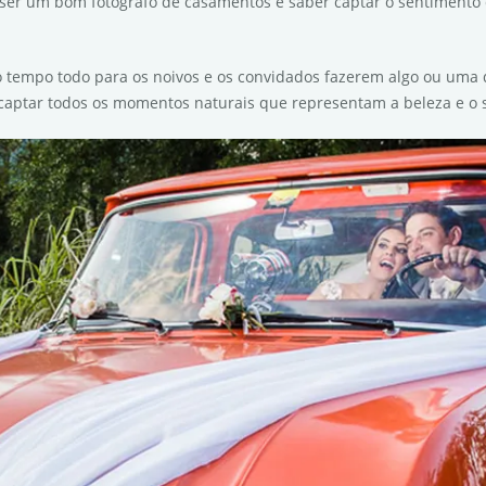
ra ser um bom fotógrafo de casamentos é saber captar o sentiment
 tempo todo para os noivos e os convidados fazerem algo ou uma
e captar todos os momentos naturais que representam a beleza e 