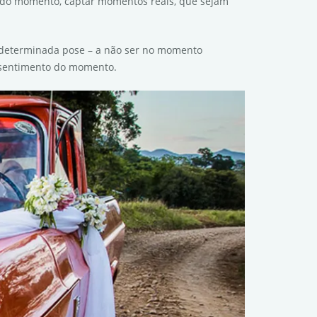
o do momento, captar momentos reais, que sejam
 determinada pose – a não ser no momento
o sentimento do momento.