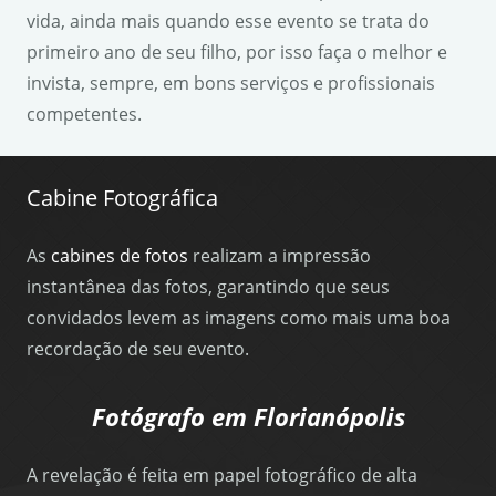
vida, ainda mais quando esse evento se trata do
primeiro ano de seu filho, por isso faça o melhor e
invista, sempre, em bons serviços e profissionais
competentes.
Cabine Fotográfica
As
cabines de fotos
realizam a impressão
instantânea das fotos, garantindo que seus
convidados levem as imagens como mais uma boa
recordação de seu evento.
Fotógrafo em Florianópolis
A revelação é feita em papel fotográfico de alta