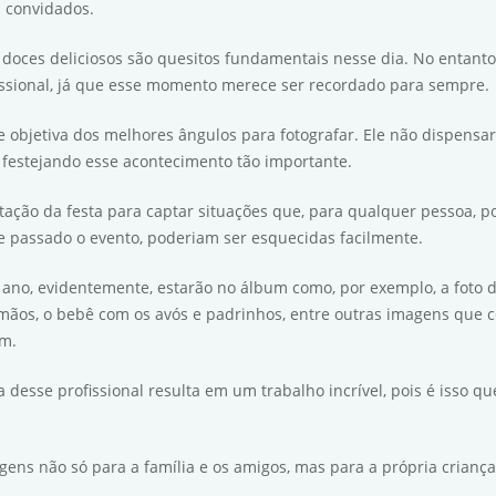
s convidados.
 doces deliciosos são quesitos fundamentais nesse dia. No entanto
fissional, já que esse momento merece ser recordado para sempre.
e objetiva dos melhores ângulos para fotografar. Ele não dispensar
 festejando esse acontecimento tão importante.
tação da festa para captar situações que, para qualquer pessoa, p
e passado o evento, poderiam ser esquecidas facilmente.
1 ano, evidentemente, estarão no álbum como, por exemplo, a foto d
mãos, o bebê com os avós e padrinhos, entre outras imagens que c
um.
a desse profissional resulta em um trabalho incrível, pois é isso
gens não só para a família e os amigos, mas para a própria crian