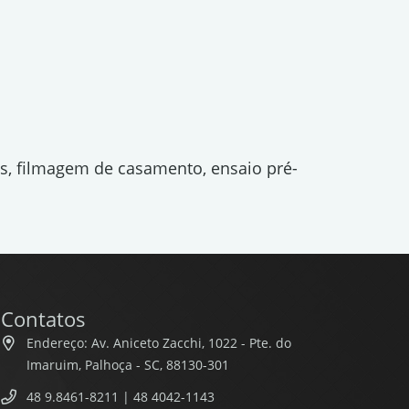
os, filmagem de casamento, ensaio pré-
Contatos
Endereço: Av. Aniceto Zacchi, 1022 - Pte. do
Imaruim, Palhoça - SC, 88130-301
48 9.8461-8211 | 48 4042-1143