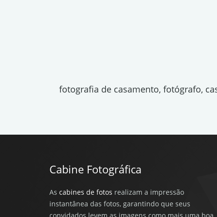
fotografia de casamento, fotógrafo, c
Cabine Fotográfica
As
cabines de fotos
realizam a impressão
instantânea das fotos, garantindo que seus
convidados levem as imagens como mais uma boa