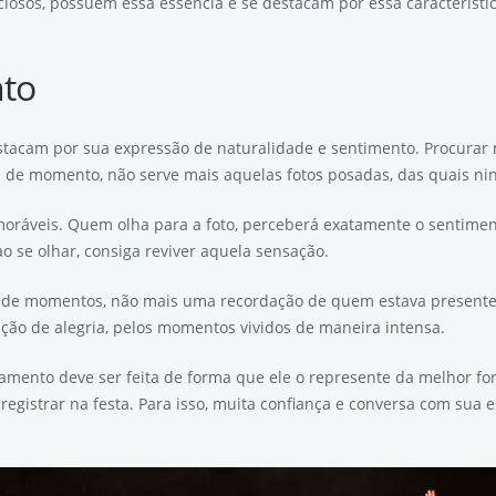
sos, possuem essa essência e se destacam por essa característic
nto
destacam por sua expressão de naturalidade e sentimento. Procurar n
 de momento, não serve mais aquelas fotos posadas, das quais ni
ráveis. Quem olha para a foto, perceberá exatamente o sentimen
 se olhar, consiga reviver aquela sensação.
de momentos, não mais uma recordação de quem estava presente, c
ação de alegria, pelos momentos vividos de maneira intensa.
asamento deve ser feita de forma que ele o represente da melhor fo
registrar na festa. Para isso, muita confiança e conversa com sua 