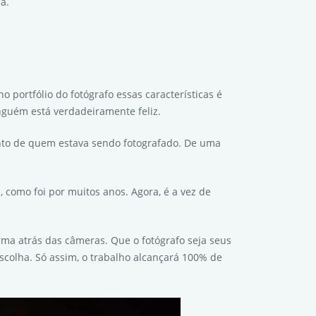
a.
o portfólio do fotógrafo essas características é
nguém está verdadeiramente feliz.
to de quem estava sendo fotografado. De uma
omo foi por muitos anos. Agora, é a vez de
rma atrás das câmeras. Que o fotógrafo seja seus
escolha. Só assim, o trabalho alcançará 100% de