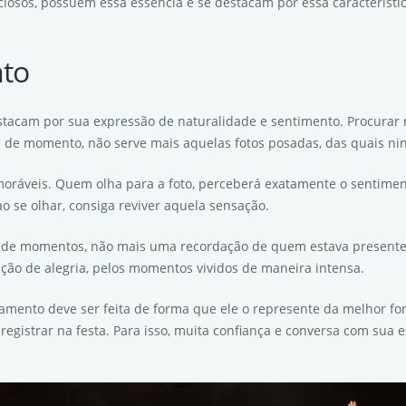
sos, possuem essa essência e se destacam por essa característic
nto
destacam por sua expressão de naturalidade e sentimento. Procurar n
 de momento, não serve mais aquelas fotos posadas, das quais ni
ráveis. Quem olha para a foto, perceberá exatamente o sentimen
 se olhar, consiga reviver aquela sensação.
de momentos, não mais uma recordação de quem estava presente, c
ação de alegria, pelos momentos vividos de maneira intensa.
asamento deve ser feita de forma que ele o represente da melhor fo
registrar na festa. Para isso, muita confiança e conversa com sua 