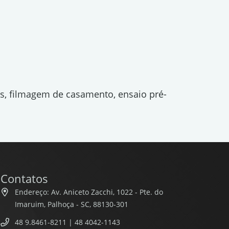
os, filmagem de casamento, ensaio pré-
Contatos
Endereço: Av. Aniceto Zacchi, 1022 - Pte. do
Imaruim, Palhoça - SC, 88130-301
48 9.8461-8211 | 48 4042-1143