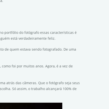
a.
o portfólio do fotógrafo essas características é
nguém está verdadeiramente feliz.
to de quem estava sendo fotografado. De uma
omo foi por muitos anos. Agora, é a vez de
rma atrás das câmeras. Que o fotógrafo seja seus
escolha. Só assim, o trabalho alcançará 100% de