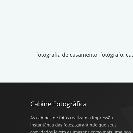
fotografia de casamento, fotógrafo, c
Cabine Fotográfica
As
cabines de fotos
realizam a impressão
instantânea das fotos, garantindo que seus
convidados levem as imagens como mais uma boa