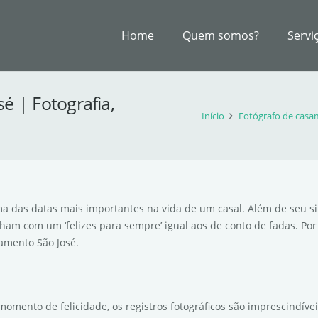
Home
Quem somos?
Servi
é | Fotografia,
Início
Fotógrafo de casam
a das datas mais importantes na vida de um casal. Além de seu s
am com um ‘felizes para sempre’ igual aos de conto de fadas. Por 
samento São José.
omento de felicidade, os registros fotográficos são imprescindíve