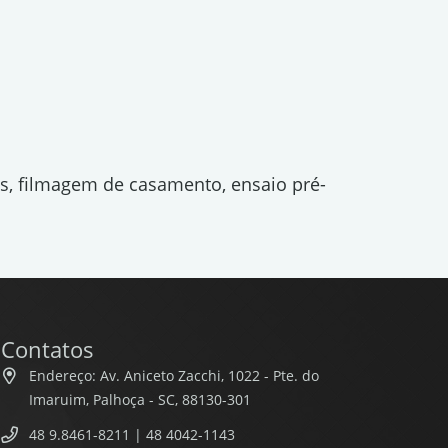
os, filmagem de casamento, ensaio pré-
Contatos
Endereço: Av. Aniceto Zacchi, 1022 - Pte. do
Imaruim, Palhoça - SC, 88130-301
48 9.8461-8211 | 48 4042-1143