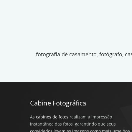
fotografia de casamento, fotógrafo, c
Cabine Fotográfica
As
cabines de fotos
realizam a impressão
instantânea das fotos, garantindo que seus
convidados levem as imagens como mais uma boa