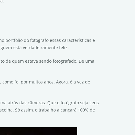
a.
o portfólio do fotógrafo essas características é
nguém está verdadeiramente feliz.
to de quem estava sendo fotografado. De uma
omo foi por muitos anos. Agora, é a vez de
rma atrás das câmeras. Que o fotógrafo seja seus
escolha. Só assim, o trabalho alcançará 100% de