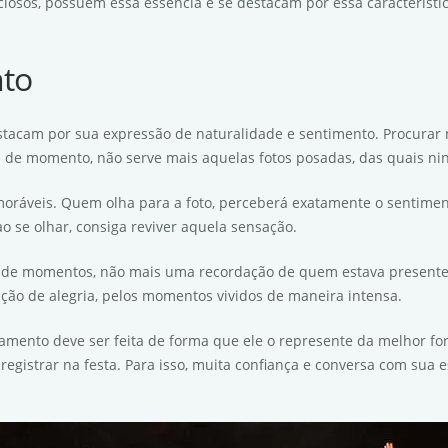
sos, possuem essa essência e se destacam por essa característic
nto
destacam por sua expressão de naturalidade e sentimento. Procurar n
 de momento, não serve mais aquelas fotos posadas, das quais ni
ráveis. Quem olha para a foto, perceberá exatamente o sentimen
 se olhar, consiga reviver aquela sensação.
de momentos, não mais uma recordação de quem estava presente, c
ação de alegria, pelos momentos vividos de maneira intensa.
asamento deve ser feita de forma que ele o represente da melhor fo
registrar na festa. Para isso, muita confiança e conversa com sua 