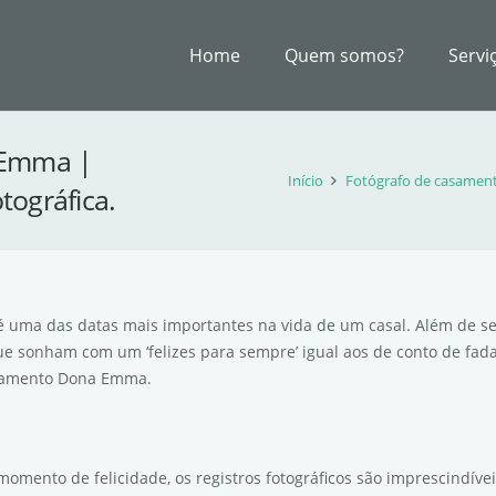
Home
Quem somos?
Servi
 Emma |
Início
Fotógrafo de casament
tográfica.
uma das datas mais importantes na vida de um casal. Além de se
e sonham com um ‘felizes para sempre’ igual aos de conto de fadas
casamento Dona Emma.
omento de felicidade, os registros fotográficos são imprescindíve