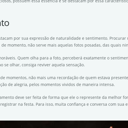
sos, possuem essa essência e se destacam por essa característic
nto
destacam por sua expressão de naturalidade e sentimento. Procurar n
 de momento, não serve mais aquelas fotos posadas, das quais ni
ráveis. Quem olha para a foto, perceberá exatamente o sentimen
 se olhar, consiga reviver aquela sensação.
de momentos, não mais uma recordação de quem estava presente, c
ação de alegria, pelos momentos vividos de maneira intensa.
asamento deve ser feita de forma que ele o represente da melhor fo
registrar na festa. Para isso, muita confiança e conversa com sua 