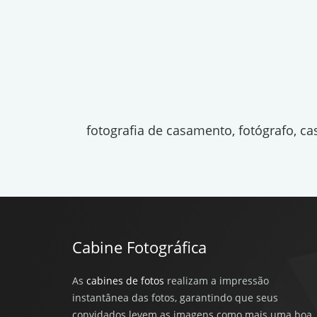
fotografia de casamento, fotógrafo, c
Cabine Fotográfica
As
cabines de fotos
realizam a impressão
instantânea das fotos, garantindo que seus
convidados levem as imagens como mais uma boa