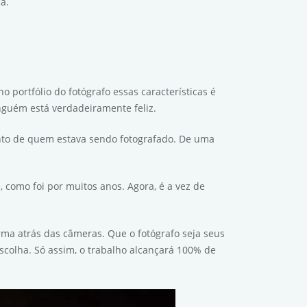
a.
o portfólio do fotógrafo essas características é
nguém está verdadeiramente feliz.
to de quem estava sendo fotografado. De uma
omo foi por muitos anos. Agora, é a vez de
rma atrás das câmeras. Que o fotógrafo seja seus
escolha. Só assim, o trabalho alcançará 100% de