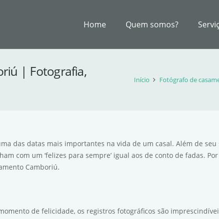
Home
Quem somos?
Servi
iú | Fotografia,
Início
Fotógrafo de casame
a das datas mais importantes na vida de um casal. Além de seu 
am com um ‘felizes para sempre’ igual aos de conto de fadas. Por 
asamento Camboriú.
omento de felicidade, os registros fotográficos são imprescindíve