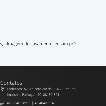
os, filmagem de casamento, ensaio pré-
Contatos
Endereço: Av. Aniceto Zacchi, 1022 - Pte. do
Imaruim, Palhoça - SC, 88130-301
48 9.8461-8211 | 48 4042-1143