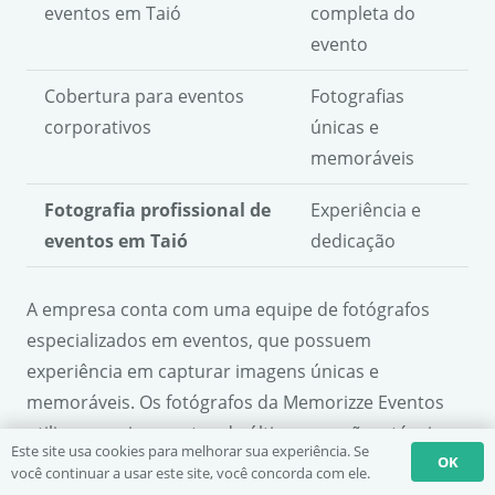
eventos em Taió
completa do
evento
Cobertura para eventos
Fotografias
corporativos
únicas e
memoráveis
Fotografia profissional de
Experiência e
eventos em Taió
dedicação
A empresa conta com uma equipe de fotógrafos
especializados em eventos, que possuem
experiência em capturar imagens únicas e
memoráveis. Os fotógrafos da Memorizze Eventos
utilizam equipamentos de última geração e técnicas
Este site usa cookies para melhorar sua experiência. Se
OK
de fotografia avançadas, para garantir que cada
você continuar a usar este site, você concorda com ele.
imagem fique perfeita.