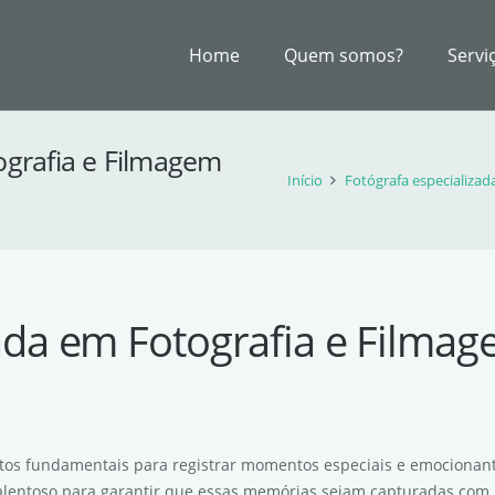
Home
Quem somos?
Servi
ografia e Filmagem
Início
Fotógrafa especializad
ada em Fotografia e Filmage
ectos fundamentais para registrar momentos especiais e emocionante
talentoso para garantir que essas memórias sejam capturadas com 