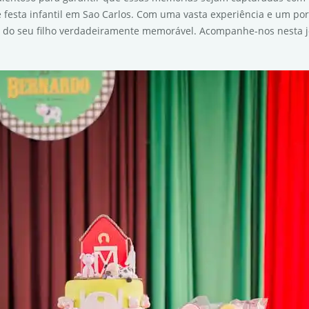
e festa infantil em Sao Carlos. Com uma vasta experiência e um po
 do seu filho verdadeiramente memorável. Acompanhe-nos nesta j