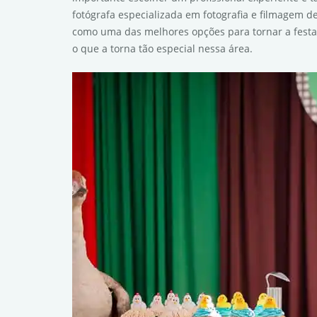
fotógrafa especializada em fotografia e filmagem d
como uma das melhores opções para tornar a festa
o que a torna tão especial nessa área.