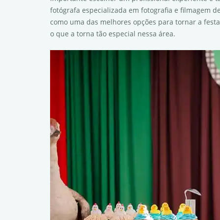
fotógrafa especializada em fotografia e filmagem d
como uma das melhores opções para tornar a festa
o que a torna tão especial nessa área.