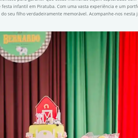
e festa infantil em Piratuba. Com uma vasta experiência e um port
 do seu filho verdadeiramente memorável. Acompanhe-nos nesta j