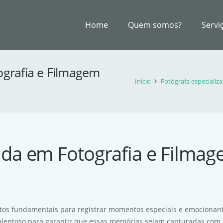
Home
Quem somos?
Servi
ografia e Filmagem
Início
Fotógrafa especializ
ada em Fotografia e Filmage
ectos fundamentais para registrar momentos especiais e emocionante
talentoso para garantir que essas memórias sejam capturadas com 