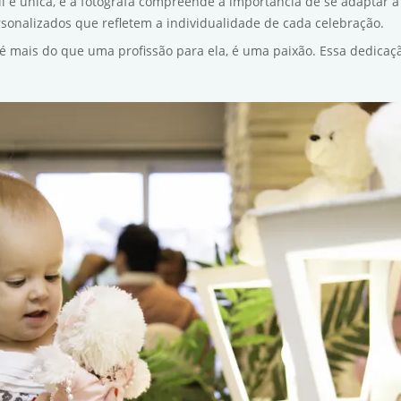
til é única, e a fotógrafa compreende a importância de se adaptar a 
rsonalizados que refletem a individualidade de cada celebração.
is é mais do que uma profissão para ela, é uma paixão. Essa dedic