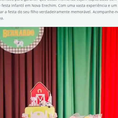
e festa infantil em Nova Erechim. Com uma vasta experiência e um 
r a festa do seu filho verdadeiramente memorável. Acompanhe-no
ea.