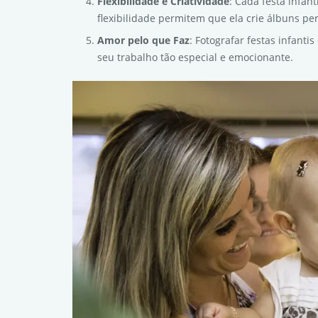
Flexibilidade e Criatividade
: Cada festa infan
flexibilidade permitem que ela crie álbuns pe
Amor pelo que Faz
: Fotografar festas infant
seu trabalho tão especial e emocionante.