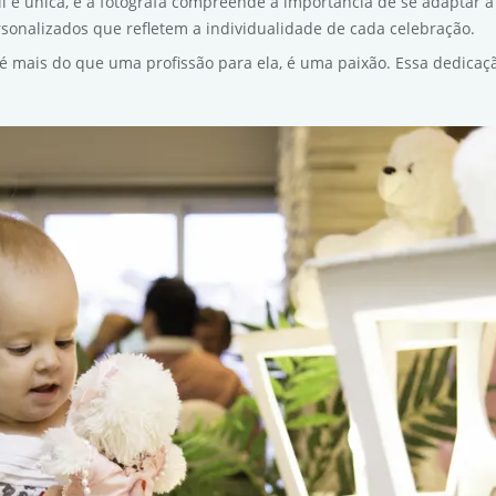
til é única, e a fotógrafa compreende a importância de se adaptar a 
rsonalizados que refletem a individualidade de cada celebração.
is é mais do que uma profissão para ela, é uma paixão. Essa dedic