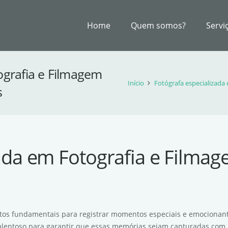
Home
Quem somos?
Servi
ografia e Filmagem
Início
Fotógrafa especializada
s
ada em Fotografia e Filmage
ectos fundamentais para registrar momentos especiais e emocionante
talentoso para garantir que essas memórias sejam capturadas com 