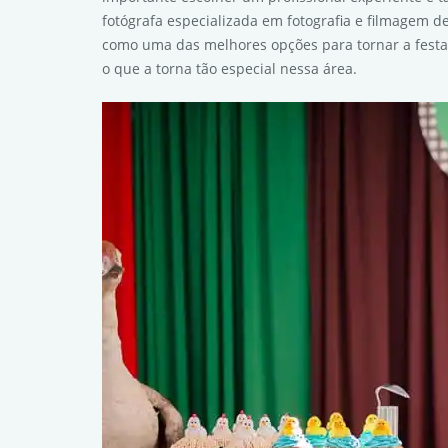
fotógrafa especializada em fotografia e filmagem d
como uma das melhores opções para tornar a festa
o que a torna tão especial nessa área.