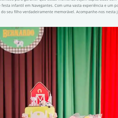
e festa infantil em Navegantes. Com uma vasta experiência e um po
 do seu filho verdadeiramente memorável. Acompanhe-nos nesta j