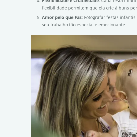
Flexibilidade e Criatividade
: Cada festa infan
flexibilidade permitem que ela crie álbuns pe
Amor pelo que Faz
: Fotografar festas infant
seu trabalho tão especial e emocionante.