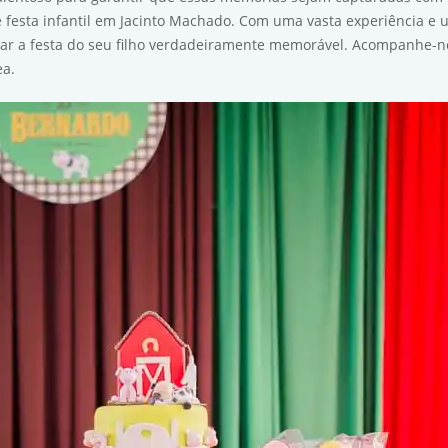
e festa infantil em Jacinto Machado. Com uma vasta experiência e u
r a festa do seu filho verdadeiramente memorável. Acompanhe-no
ea.