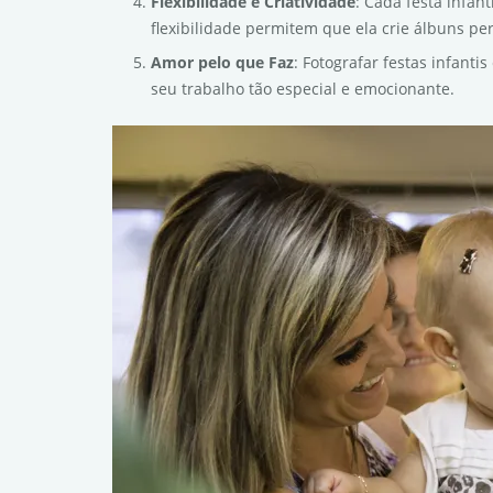
Flexibilidade e Criatividade
: Cada festa infan
flexibilidade permitem que ela crie álbuns pe
Amor pelo que Faz
: Fotografar festas infant
seu trabalho tão especial e emocionante.