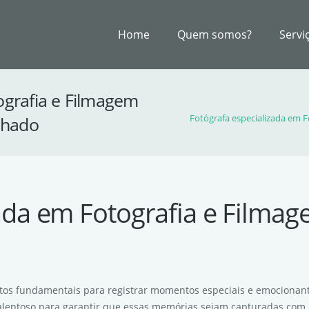
Home
Quem somos?
Servi
ografia e Filmagem
chado
Fotógrafa especializada em F
ada em Fotografia e Filmage
ectos fundamentais para registrar momentos especiais e emocionante
talentoso para garantir que essas memórias sejam capturadas com 