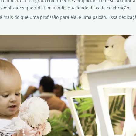
til é única, e a fotógrafa compreende a importância de se adaptar a 
rsonalizados que refletem a individualidade de cada celebração.
is é mais do que uma profissão para ela, é uma paixão. Essa dedic