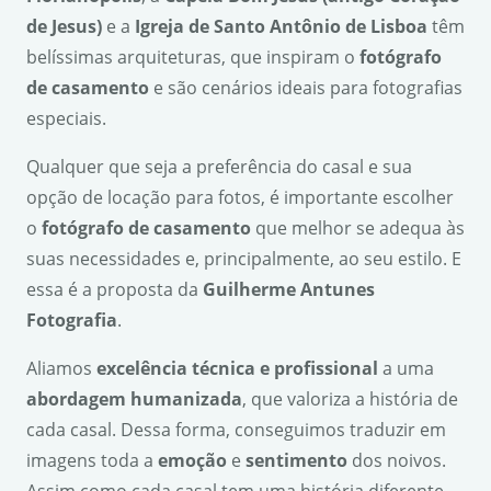
de Jesus)
e a
Igreja de Santo Ant
ô
nio de Lisboa
têm
belíssimas arquiteturas, que inspiram o
fot
ó
grafo
de casamento
e são cenários ideais para fotografias
especiais.
Qualquer que seja a preferência do casal e sua
opção de locação para fotos, é importante escolher
o
fot
ó
grafo de casamento
que melhor se adequa às
suas necessidades e, principalmente, ao seu estilo. E
essa é a proposta da
Guilherme Antunes
Fotografia
.
Aliamos
excel
ê
ncia t
é
cnica e profissional
a uma
abordagem humanizada
, que valoriza a história de
cada casal. Dessa forma, conseguimos traduzir em
imagens toda a
emo
çã
o
e
sentimento
dos noivos.
Assim como cada casal tem uma história diferente,