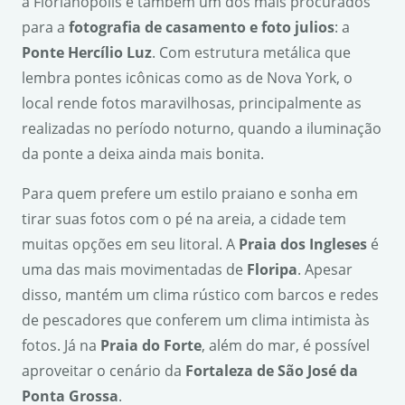
à Florianópolis é também um dos mais procurados
para a
fotografia de casamento e foto julios
: a
Ponte Herc
í
lio Luz
. Com estrutura metálica que
lembra pontes icônicas como as de Nova York, o
local rende fotos maravilhosas, principalmente as
realizadas no período noturno, quando a iluminação
da ponte a deixa ainda mais bonita.
Para quem prefere um estilo praiano e sonha em
tirar suas fotos com o pé na areia, a cidade tem
muitas opções em seu litoral. A
Praia dos Ingleses
é
uma das mais movimentadas de
Floripa
. Apesar
disso, mantém um clima rústico com barcos e redes
de pescadores que conferem um clima intimista às
fotos. Já na
Praia do Forte
, além do mar, é possível
aproveitar o cenário da
Fortaleza de S
ã
o Jos
é
da
Ponta Grossa
.