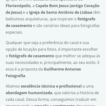
Florian
ó
polis
, a
Capela Bom Jesus (antigo Cora
çã
o
de Jesus)
e a
Igreja de Santo Ant
ô
nio de Lisboa
têm
belíssimas arquiteturas, que inspiram o
fot
ó
grafo
de casamento
e são cenários ideais para fotografias
especiais.
Qualquer que seja a preferência do casal e sua
opção de locação para fotos, é importante escolher
o
fot
ó
grafo de casamento
que melhor se adequa às
suas necessidades e, principalmente, ao seu estilo. E
essa é a proposta da
Guilherme Antunes
Fotografia
.
Aliamos
excel
ê
ncia t
é
cnica e profissional
a uma
abordagem humanizada
, que valoriza a história de
cada casal. Dessa forma, conseguimos traduzir em
imagens toda a
emo
çã
o
e
sentimento
dos noivos.