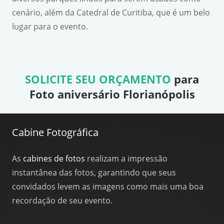
cenário, além da Catedral de Curitiba, que é um belo
lugar para o evento.
SOLICITE SEU ORÇAMENTO
para
Foto aniversário Florianópolis
Cabine Fotográfica
As
cabines de fotos
realizam a impressão
instantânea das fotos, garantindo que seus
convidados levem as imagens como mais uma boa
recordação de seu evento.