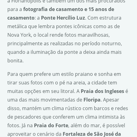
à Florianópolis é também um dos mais procurados
para a
fotografia de casamento e 15 anos de
casamento
: a
Ponte Herc
í
lio Luz
. Com estrutura
metálica que lembra pontes icônicas como as de
Nova York, o local rende fotos maravilhosas,
principalmente as realizadas no período noturno,
quando a iluminação da ponte a deixa ainda mais
bonita.
Para quem prefere um estilo praiano e sonha em
tirar suas fotos com o pé na areia, a cidade tem
muitas opções em seu litoral. A
Praia dos Ingleses
é
uma das mais movimentadas de
Floripa
. Apesar
disso, mantém um clima rústico com barcos e redes
de pescadores que conferem um clima intimista às
fotos. Já na
Praia do Forte
, além do mar, é possível
aproveitar o cenário da
Fortaleza de S
ã
o Jos
é
da