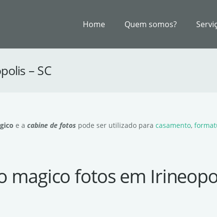
Home
Quem somos?
Servi
polis – SC
gico
e a
cabine de fotos
pode ser utilizado para
casamento
,
format
o magico fotos em Irineopol