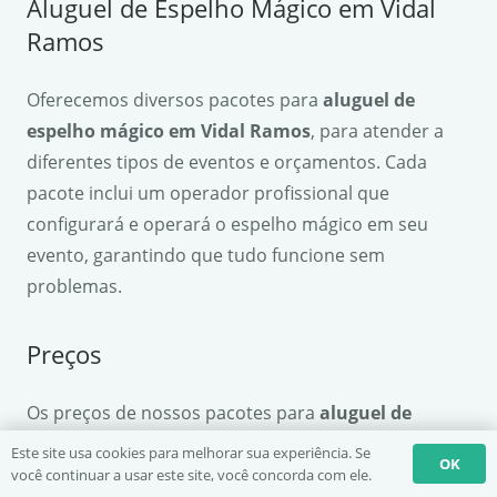
Aluguel de Espelho Mágico em Vidal
Ramos
Oferecemos diversos pacotes para
aluguel de
espelho mágico em Vidal Ramos
, para atender a
diferentes tipos de eventos e orçamentos. Cada
pacote inclui um operador profissional que
configurará e operará o espelho mágico em seu
evento, garantindo que tudo funcione sem
problemas.
Preços
Os preços de nossos pacotes para
aluguel de
espelho mágico em Vidal Ramos
variam de acordo
Este site usa cookies para melhorar sua experiência. Se
OK
com a duração do evento e o tamanho do pacote.
você continuar a usar este site, você concorda com ele.