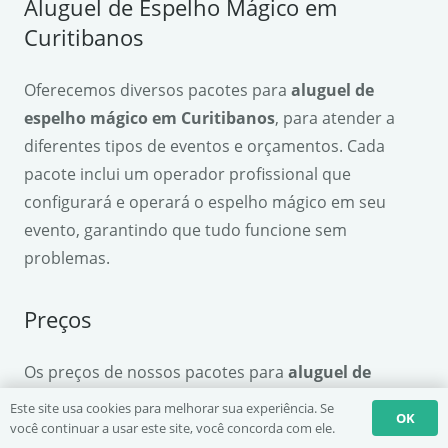
Aluguel de Espelho Mágico em
Curitibanos
Oferecemos diversos pacotes para
aluguel de
espelho mágico em Curitibanos
, para atender a
diferentes tipos de eventos e orçamentos. Cada
pacote inclui um operador profissional que
configurará e operará o espelho mágico em seu
evento, garantindo que tudo funcione sem
problemas.
Preços
Os preços de nossos pacotes para
aluguel de
espelho mágico em Curitibanos
variam de acordo
Este site usa cookies para melhorar sua experiência. Se
OK
com a duração do evento e o tamanho do pacote.
você continuar a usar este site, você concorda com ele.