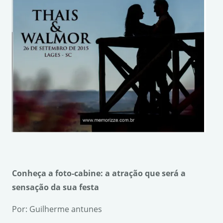
Conhe
ç
a a foto-cabine: a atra
çã
o que ser
á
a
sensa
çã
o da sua festa
Por: Guilherme antunes