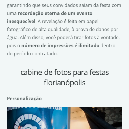
garantindo que seus convidados saiam da festa com
uma
recorda
ção eterna de um evento
inesquec
ível
! A revelação é feita em papel
fotográfico de alta qualidade, à prova de danos por
água. Além disso, você poderá tirar fotos à vontade,
pois o
n
ú
mero de impress
ões
é
ilimitado
dentro
do período contratado.
cabine de fotos para festas
florianópolis
Personaliza
ção