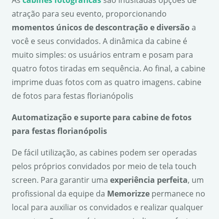
As
cabines fotogr
á
ficas
são inusitadas opções de
atração para seu evento, proporcionando
momentos
únicos de
descontra
çã
o e divers
ão
a
você e seus convidados. A dinâmica da cabine é
muito simples: os usuários entram e posam para
quatro fotos tiradas em sequência. Ao final, a cabine
imprime duas fotos com as quatro imagens. cabine
de fotos para festas florianópolis
Automatiza
ção e suporte para cabine de fotos
para festas florianópolis
De fácil utilização, as cabines podem ser operadas
pelos próprios convidados por meio de tela touch
screen. Para garantir uma
experi
ência perfeita
, um
profissional da equipe da
Memorizze
permanece no
local para auxiliar os convidados e realizar qualquer