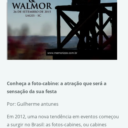
Conhe
ç
a a foto-cabine: a atra
çã
o que ser
á
a
sensa
çã
o da sua festa
Por: Guilherme antunes
Em 2012, uma nova tendência em eventos começou
a surgir no Brasil: as fotos-cabines, ou cabines