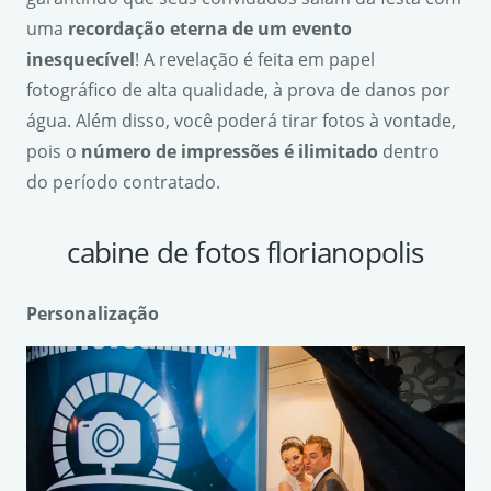
uma
recorda
ção eterna de um evento
inesquec
ível
! A revelação é feita em papel
fotográfico de alta qualidade, à prova de danos por
água. Além disso, você poderá tirar fotos à vontade,
pois o
n
ú
mero de impress
ões
é
ilimitado
dentro
do período contratado.
cabine de fotos florianopolis
Personaliza
ção