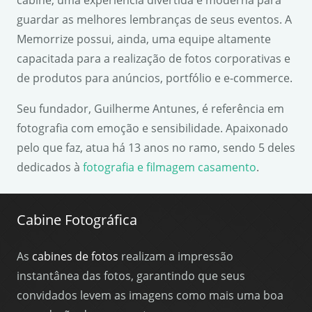
cabine, uma experiência divertida e moderna para
guardar as melhores lembranças de seus eventos. A
Memorrize possui, ainda, uma equipe altamente
capacitada para a realização de fotos corporativas e
de produtos para anúncios, portfólio e e-commerce.
Seu fundador, Guilherme Antunes, é referência em
fotografia com emoção e sensibilidade. Apaixonado
pelo que faz, atua há 13 anos no ramo, sendo 5 deles
dedicados à
fotografia e filmagem casamento
.
Cabine Fotográfica
As
cabines de fotos
realizam a impressão
instantânea das fotos, garantindo que seus
convidados levem as imagens como mais uma boa