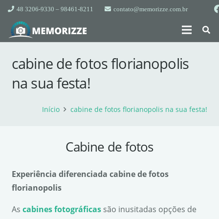
48 3206-9330 – 98461-8211
contato@memorizze.com.br
cabine de fotos florianopolis
na sua festa!
Início
cabine de fotos florianopolis na sua festa!
Cabine de fotos
Experi
ê
ncia diferenciada cabine de fotos
florianopolis
As
cabines fotogr
á
ficas
são inusitadas opções de