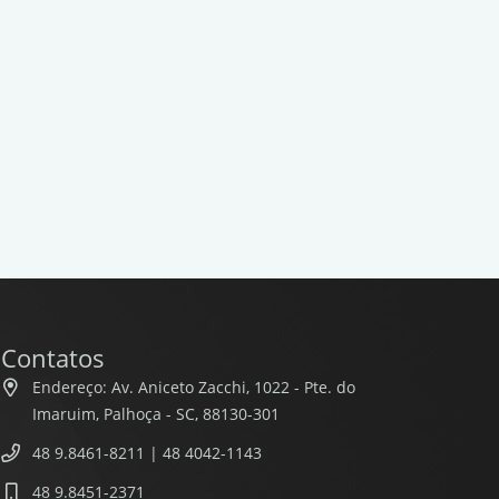
Contatos
Endereço: Av. Aniceto Zacchi, 1022 - Pte. do
Imaruim, Palhoça - SC, 88130-301
48 9.8461-8211 | 48 4042-1143
48 9.8451-2371