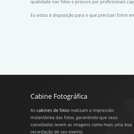
qualidade nas fotos e procure por profissionais ca
Eu estou à disposição para o que precisar! Entre 
Cabine Fotográfica
As
cabines de fotos
realizam a impressão
instantânea das fotos, garantindo que seus
convidados levem as imagens como mais uma boa
recordação de seu evento.