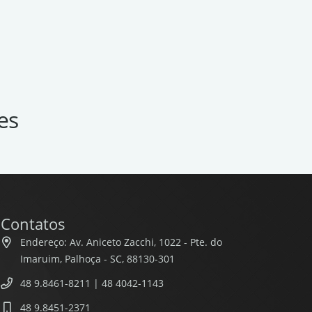
es
Contatos
Endereço: Av. Aniceto Zacchi, 1022 - Pte. do
Imaruim, Palhoça - SC, 88130-301
48 9.8461-8211 | 48 4042-1143
48 9.8451-2371