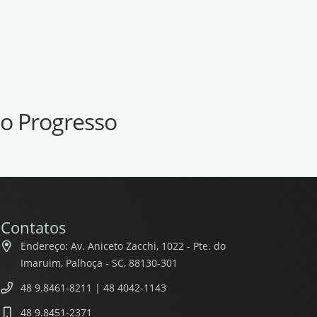
do Progresso
Contatos
Endereço: Av. Aniceto Zacchi, 1022 - Pte. do
Imaruim, Palhoça - SC, 88130-301
48 9.8461-8211 | 48 4042-1143
48 9.8451-2371