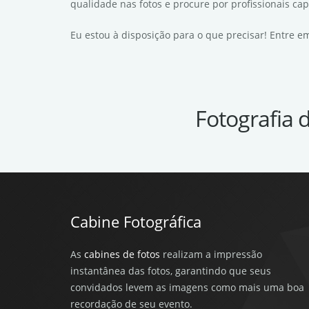
qualidade nas fotos e procure por profissionais ca
Eu estou à disposição para o que precisar! Entre 
Fotografia 
Cabine Fotográfica
As
cabines de fotos
realizam a impressão
instantânea das fotos, garantindo que seus
convidados levem as imagens como mais uma boa
recordação de seu evento.