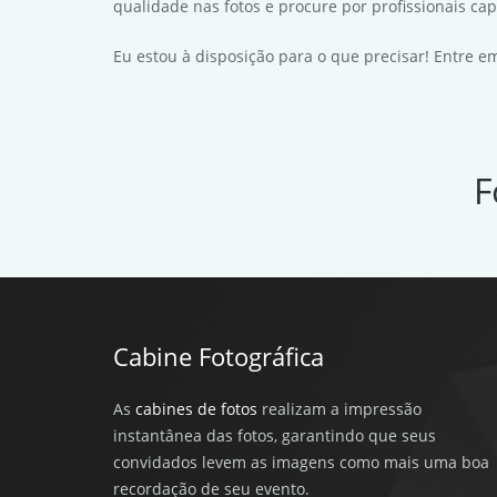
qualidade nas fotos e procure por profissionais ca
Eu estou à disposição para o que precisar! Entre 
F
Cabine Fotográfica
As
cabines de fotos
realizam a impressão
instantânea das fotos, garantindo que seus
convidados levem as imagens como mais uma boa
recordação de seu evento.