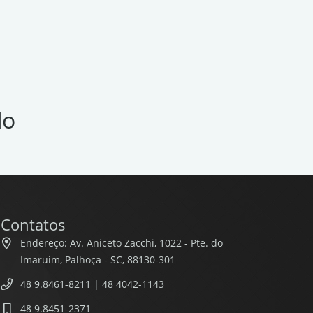
do
Contatos
Endereço: Av. Aniceto Zacchi, 1022 - Pte. do
Imaruim, Palhoça - SC, 88130-301
48 9.8461-8211 | 48 4042-1143
48 9.8451-2371